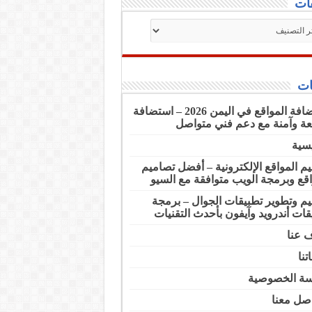
ات
فات
ت
استضافة المواقع في اليمن 2026 – استضافة
ة وآمنة مع دعم فني متواصل
يسية
م المواقع الإلكترونية – أفضل تصاميم
اقع وبرمجة الويب متوافقة مع السيو
م وتطوير تطبيقات الجوال – برمجة
قات أندرويد وآيفون بأحدث التقنيات
 عنا
تنا
ة الخصوصية
اصل معنا