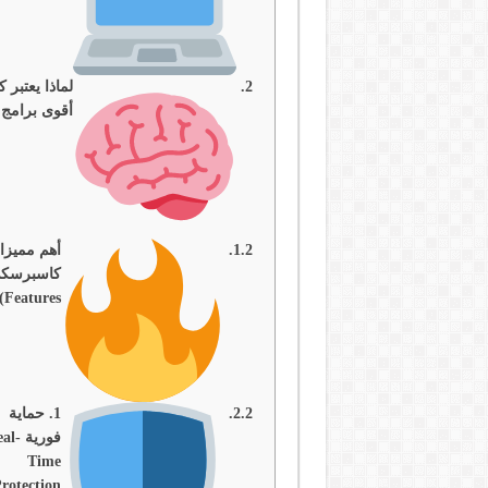
لماذا يعتبر
أقوى برامج ا
أهم مميزا
Features)
1. حماية
فورية l
Time
rotection