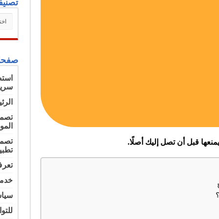
تصنيف
تصني
صفحا
سريع
الرئ
تصمي
المو
تصمي
منعها قبل أن تصل إليك أصلًا.
تطبي
تعرف
خدما
سياس
للتو