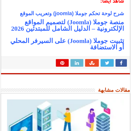
شاهد ايضا:
شرح لوحة تحكم جوملا (joomla) وتعريب الموقع
منصة جوملا (Joomla) لتصميم المواقع
الإلكترونية – الدليل الشامل للمبتدئين 2026
تثبيت جوملا (Joomla) على السيرفر المحلي
أو الاستضافة
مقالات مشابهة