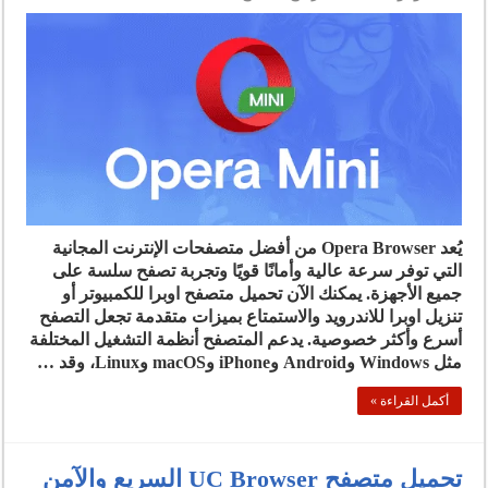
يُعد Opera Browser من أفضل متصفحات الإنترنت المجانية
التي توفر سرعة عالية وأمانًا قويًا وتجربة تصفح سلسة على
جميع الأجهزة. يمكنك الآن تحميل متصفح اوبرا للكمبيوتر أو
تنزيل اوبرا للاندرويد والاستمتاع بميزات متقدمة تجعل التصفح
أسرع وأكثر خصوصية. يدعم المتصفح أنظمة التشغيل المختلفة
مثل Windows وAndroid وiPhone وmacOS وLinux، وقد …
أكمل القراءة »
تحميل متصفح UC Browser السريع والآمن