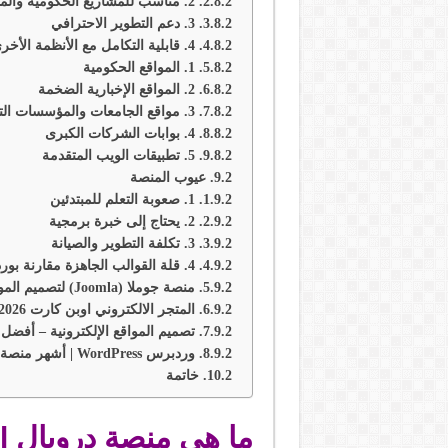
2. مناسب للمشاريع الحكومية والمؤسسات الكبرى
3. دعم التطوير الاحترافي
4. قابلية التكامل مع الأنظمة الأخرى
1. المواقع الحكومية
2. المواقع الإخبارية الضخمة
3. مواقع الجامعات والمؤسسات التعليمية
4. بوابات الشركات الكبرى
5. تطبيقات الويب المتقدمة
عيوب المنصة
1. صعوبة التعلم للمبتدئين
2. يحتاج إلى خبرة برمجية
3. تكلفة التطوير والصيانة
4. قلة القوالب الجاهزة مقارنة بوردبريس
منصة جوملا (Joomla) لتصميم المواقع الإلكترونية – الدليل الشامل للمبتدئين 2026
المتجر الالكتروني اوبن كارت open cart 2026: خطوتك الأولى للتجارة عبر الانترنت
تصميم المواقع الإلكترونية – أفضل
وردبرس WordPress | أشهر منصة تصميم المواقع الالكترونية 2026
خاتمة
ما هي منصة دروبال Drupal؟