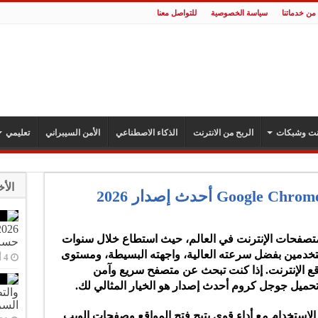
من خدماتنا
سياسة الخصوصية
للتواصل معنا
رنت وشبكات
الربح من الانترنت
الذكاء الاصطناعي
الأمن السيبراني
تعليمي
الأخ
تحميل متصفح جوجل كروم Google Chrome أحدث إصدار 2026
 أفضل وأشهر متصفحات الإنترنت في العالم، حيث استطاع خلال سنوات
حسب 
مستخدمين بفضل سرعته العالية، واجهته البسيطة، ومستوى
اقع الإنترنت. إذا كنت تبحث عن متصفح سريع وآمن
حميل جوجل كروم أحدث إصدار هو الخيار المثالي لك.
السر
ح Google Chrome بسهولة الاستخدام مع أداء قوي يتيح فتح المواقع وصفحات الويب