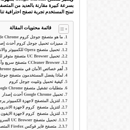
بسرعة كبيرة مقارنة بالعديد من المتصفح
تمنح المستخدم تجربة تصفح احترافية تنا
قائمة محتويات المقالة
ما هو متصفح جوجل كروم Google Chrome؟
مميزات تحميل جوجل كروم أحدث إصد
تحميل متصفح Opera للكمبيوتر والاندرويد 2026 برابط مباشر.
تحميل UC Browser متصفح متوفر للحاسوب و الاجهزة الذكية بانواعها.
CCleaner Browser متصفح سريع وآمن لنظام خاص لنظام Windows
أهم خصائص الأمان في متصفح Google Chrome
لماذا يفضل المستخدمون متصفح جوج
كيفية تحميل وتثبيت جوجل كروم
متطلبات تشغيل متصفح Google Chrome
تحميل Google Chrome أحدث إصدار
لتنزيل المتصفح لاجهزة الكمبيوتر
لتنزيل متصفح كروم لاجهزة الاندرو
لتنزيل متصفح كروم لاجهزة الايف
تحميل متصفح UC Browser السريع والآمن لجميع الأجهزة 2026
متصفح فاي