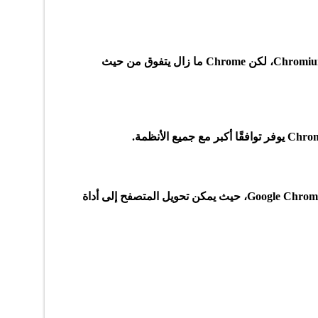
يعتمد Edge الحديث على نفس محرك Chromium، لكن Chrome ما زال يتفوق من حيث
تُعتبر الإضافات من أقوى مزايا متصفح Google Chrome، حيث يمكن تحويل المتصفح إلى أداة