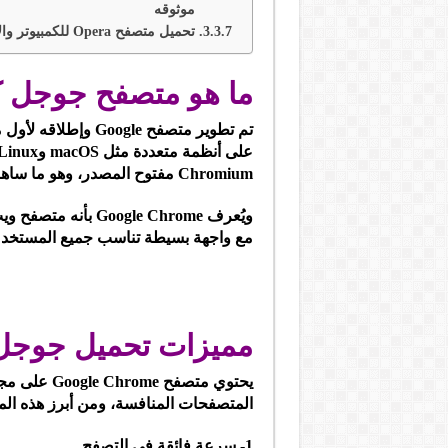
موثوقه
تحميل متصفح Opera للكمبيوتر والاندرويد 2026 برابط مباشر
ما هو متصفح جوجل كروم  Chrome
Chromium مفتوح المصدر، وهو ما ساهم في جعله أكثر استقرارًا وسرعة وأمانًا.
ويُعرف ogle Chrome
مع واجهة بسيطة تناسب جميع المستخدمين
مميزات تحميل جوجل
يحتوي متصفح
المتصفحات المنافسة، ومن أبرز هذه الم
1- سرعة فائقة في التصفح