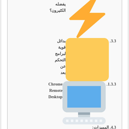
يفضله
الكثيرون؟
بدائل
قوية
لبرامج
التحكم
عن
بعد
Chrome
Remote
Desktop
المميزات: