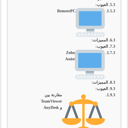
العيوب:
RemotePC
المميزات:
العيوب:
Zoho
Assist
المميزات:
العيوب:
مقارنة بين
TeamViewer
و AnyDesk